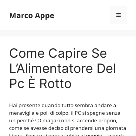
Vai
al
Marco Appe
Menu
contenuto
Come Capire Se
L’Alimentatore Del
Pc È Rotto
Hai presente quando tutto sembra andare a
meraviglia e poi, di colpo, il PC si spegne senza
un perché? O magari non si accende proprio,
come se avesse deciso di prendersi una giornata
libera. Spesso si pensa subito al peggio—scheda