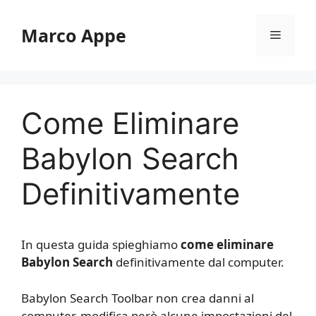
Vai
al
Marco Appe
Menu
contenuto
Come Eliminare
Babylon Search
Definitivamente
In questa guida spieghiamo
come eliminare
Babylon Search
definitivamente dal computer.
Babylon Search Toolbar non crea danni al
computer, modifica però alcune impostazioni del