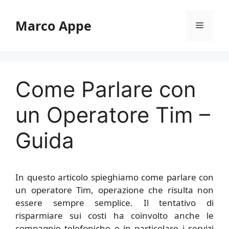
Vai
al
Marco Appe
Menu
contenuto
Come Parlare con
un Operatore Tim –
Guida
In questo articolo spieghiamo come parlare con
un operatore Tim, operazione che risulta non
essere sempre semplice. Il tentativo di
risparmiare sui costi ha coinvolto anche le
compagnie telefoniche e in particolare i servizi