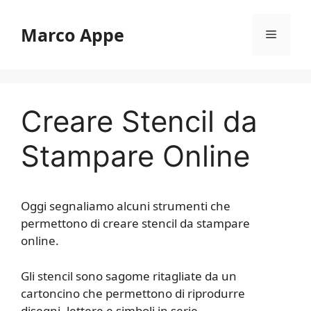
Vai
al
Marco Appe
Menu
contenuto
Creare Stencil da
Stampare Online
Oggi segnaliamo alcuni strumenti che
permettono di creare stencil da stampare
online.
Gli stencil sono sagome ritagliate da un
cartoncino che permettono di riprodurre
disegni, lettere e simboli in serie.