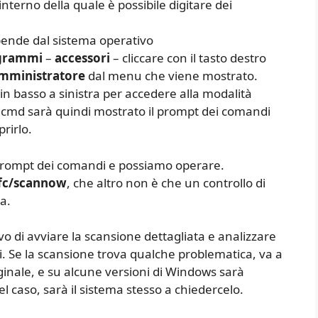
nterno della quale è possibile digitare dei
pende dal sistema operativo
ogrammi
–
accessori
– cliccare con il tasto destro
mministratore
dal menu che viene mostrato.
 in basso a sinistra per accedere alla modalità
 cmd sarà quindi mostrato il prompt dei comandi
prirlo.
l prompt dei comandi e possiamo operare.
fc/scannow
, che altro non è che un controllo di
na.
o di avviare la scansione dettagliata e analizzare
ti. Se la scansione trova qualche problematica, va a
riginale, e su alcune versioni di Windows sarà
el caso, sarà il sistema stesso a chiedercelo.