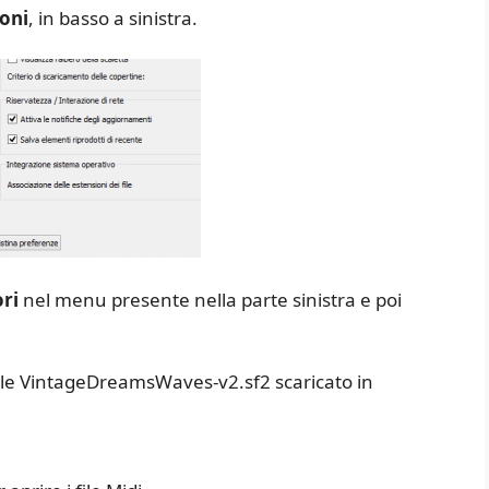
oni
, in basso a sinistra.
ori
nel menu presente nella parte sinistra e poi
l file VintageDreamsWaves-v2.sf2 scaricato in