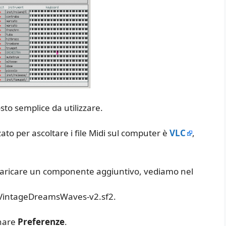
osto semplice da utilizzare.
to per ascoltare i file Midi sul computer è
VLC
,
o scaricare un componente aggiuntivo, vediamo nel
le VintageDreamsWaves-v2.sf2.
nare
Preferenze
.