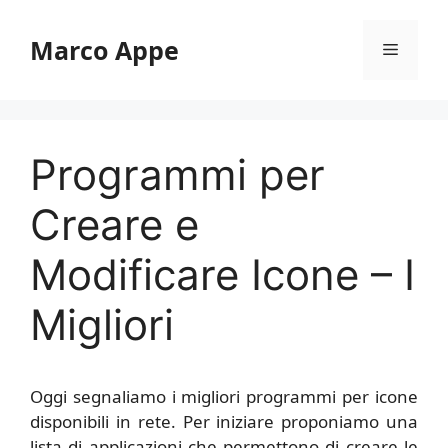
Vai
al
Marco Appe
Menu
contenuto
Programmi per
Creare e
Modificare Icone – I
Migliori
Oggi segnaliamo i migliori programmi per icone
disponibili in rete. Per iniziare proponiamo una
lista di applicazioni che permettono di creare le