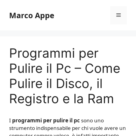
Vai
al
Marco Appe
Menu
contenuto
Programmi per
Pulire il Pc – Come
Pulire il Disco, il
Registro e la Ram
I
programmi per pulire il pc
sono uno
strumento indispensabile per chi vuole avere un
computer sempre veloce, è infatti importante