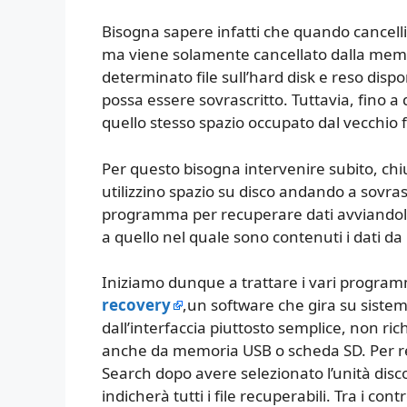
Bisogna sapere infatti che quando cancell
ma viene solamente cancellato dalla memo
determinato file sull’hard disk e reso dis
possa essere sovrascritto. Tuttavia, fino 
quello stesso spazio occupato dal vecchio fi
Per questo bisogna intervenire subito, chi
utilizzino spazio su disco andando a sovrascr
programma per recuperare dati avviandolo, 
a quello nel quale sono contenuti i dati d
Iniziamo dunque a trattare i vari programm
recovery
,un software che gira su sistem
dall’interfaccia piuttosto semplice, non ric
anche da memoria USB o scheda SD. Per recu
Search dopo avere selezionato l’unità disco 
indicherà tutti i file recuperabili. Tra i co