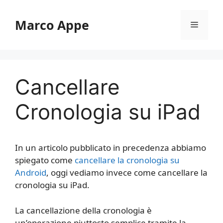
Vai
al
Marco Appe
Menu
contenuto
Cancellare
Cronologia su iPad
In un articolo pubblicato in precedenza abbiamo
spiegato come
cancellare la cronologia su
Android
, oggi vediamo invece come cancellare la
cronologia su iPad.
La cancellazione della cronologia è
un’operazione piuttosto semplice tramite la