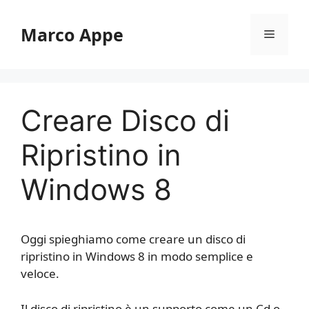
Vai
al
Marco Appe
Menu
contenuto
Creare Disco di
Ripristino in
Windows 8
Oggi spieghiamo come creare un disco di
ripristino in Windows 8 in modo semplice e
veloce.
Il disco di ripristino è un supporto come un Cd o