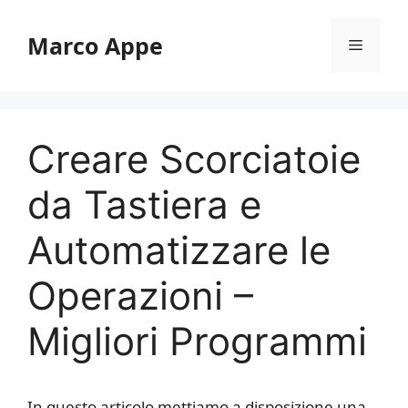
Vai
al
Marco Appe
Menu
contenuto
Creare Scorciatoie
da Tastiera e
Automatizzare le
Operazioni –
Migliori Programmi
In questo articolo mettiamo a disposizione una