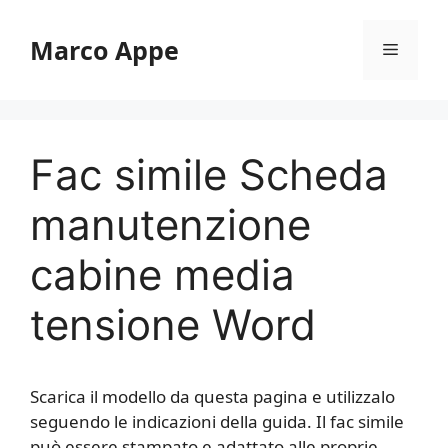
Vai
al
Marco Appe
Menu
contenuto
Fac simile Scheda
manutenzione
cabine media
tensione​ Word
Scarica il modello da questa pagina e utilizzalo
seguendo le indicazioni della guida. Il fac simile
può essere stampato e adattato alle proprie