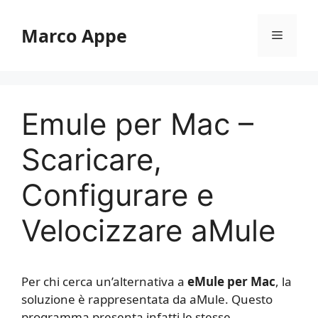
Vai
al
Marco Appe
Menu
contenuto
Emule per Mac –
Scaricare,
Configurare e
Velocizzare aMule
Per chi cerca un’alternativa a
eMule per Mac
, la
soluzione è rappresentata da aMule. Questo
programma presenta infatti le stesse