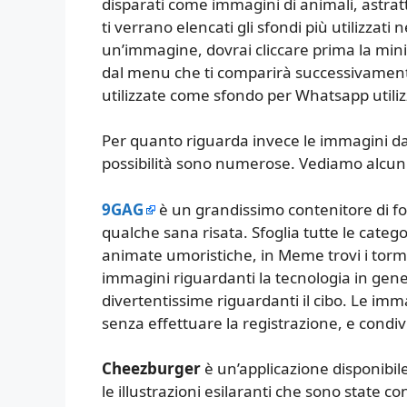
disparati come immagini di animali, astratt
ti verrano elencati gli sfondi più utilizzati
un’immagine, dovrai cliccare prima la min
dal menu che ti comparirà successivament
utilizzate come sfondo per Whatsapp utili
Per quanto riguarda invece le immagini d
possibilità sono numerose. Vediamo alcuni d
9GAG
è un grandissimo contenitore di fot
qualche sana risata. Sfoglia tutte le categor
animate umoristiche, in Meme trovi i torme
immagini riguardanti la tecnologia in gene
divertentissime riguardanti il cibo. Le im
senza effettuare la registrazione, e cond
Cheezburger
è un’applicazione disponibil
le illustrazioni esilaranti che sono state