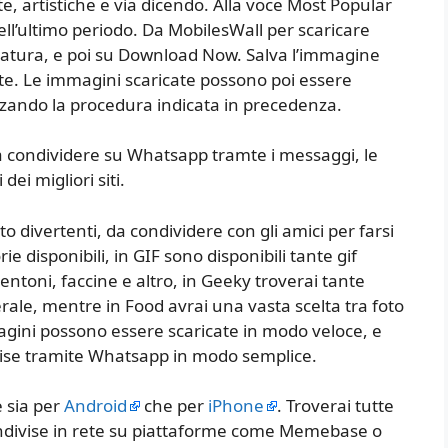
e, artistiche e via dicendo. Alla voce Most Popular
 nell’ultimo periodo. Da MobilesWall per scaricare
iatura, e poi su Download Now. Salva l’immagine
e. Le immagini scaricate possono poi essere
zzando la procedura indicata in precedenza.
a condividere su Whatsapp tramte i messaggi, le
ei migliori siti.
o divertenti, da condividere con gli amici per farsi
ie disponibili, in GIF sono disponibili tante gif
ntoni, faccine e altro, in Geeky troverai tante
rale, mentre in Food avrai una vasta scelta tra foto
magini possono essere scaricate in modo veloce, e
ivise tramite Whatsapp in modo semplice.
e sia per
Android
che per
iPhone
. Troverai tutte
 condivise in rete su piattaforme come Memebase o