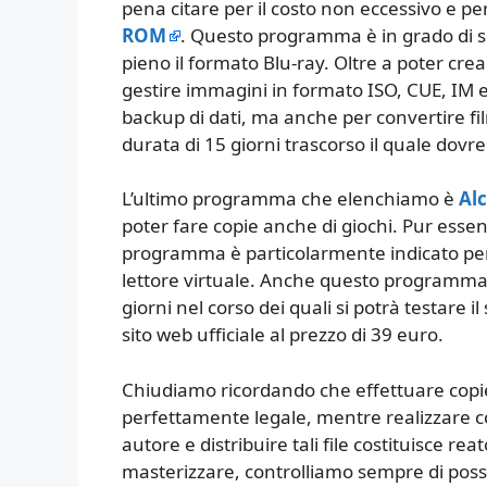
pena citare per il costo non eccessivo e per 
ROM
. Questo programma è in grado di sc
pieno il formato Blu-ray. Oltre a poter cr
gestire immagini in formato ISO, CUE, IM e
backup di dati, ma anche per convertire fi
durata di 15 giorni trascorso il quale dovr
L’ultimo programma che elenchiamo è
Al
poter fare copie anche di giochi. Pur essend
programma è particolarmente indicato per
lettore virtuale. Anche questo programma 
giorni nel corso dei quali si potrà testare i
sito web ufficiale al prezzo di 39 euro.
Chiudiamo ricordando che effettuare copie o
perfettamente legale, mentre realizzare copi
autore e distribuire tali file costituisce r
masterizzare, controlliamo sempre di posse