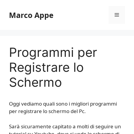
Vai
al
Marco Appe
Menu
contenuto
Programmi per
Registrare lo
Schermo
Oggi vediamo quali sono i migliori programmi
per registrare lo schermo del Pc.
Sarà sicuramente capitato a molti di seguire un
tutorial su Youtube, dove si vede lo schermo di