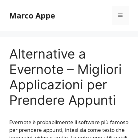
Vai
al
Marco Appe
Menu
contenuto
Alternative a
Evernote – Migliori
Applicazioni per
Prendere Appunti
Evernote è probabilmente il software più famoso
per prendere appunti, intesi sia come testo che
immagini, video e audio. Le note sono utilizzabili