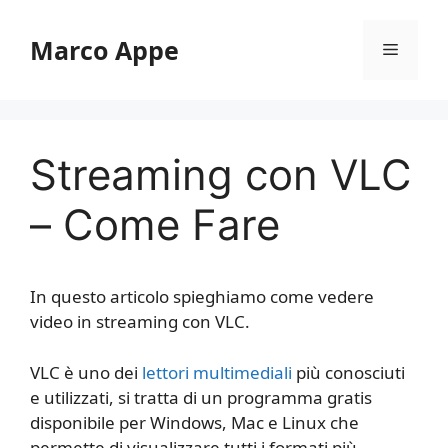
Vai
al
Marco Appe
Menu
contenuto
Streaming con VLC
– Come Fare
In questo articolo spieghiamo come vedere
video in streaming con VLC.
VLC è uno dei
lettori multimediali
più conosciuti
e utilizzati, si tratta di un programma gratis
disponibile per Windows, Mac e Linux che
permette di visualizzare tutti i formati più