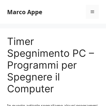
Vai
al
Marco Appe
Menu
contenuto
Timer
Spegnimento PC –
Programmi per
Spegnere il
Computer
In questo articolo segnaliamo alcuni programmi