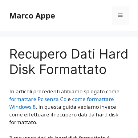
Vai
al
Marco Appe
Menu
contenuto
Recupero Dati Hard
Disk Formattato
In articoli precedenti abbiamo spiegato come
formattare Pc senza Cd
e
come formattare
Windows 8
, in questa guida vediamo invece
come effettuare il recupero dati da hard disk
formattato.
Il recupero dati da hard disk formattato è